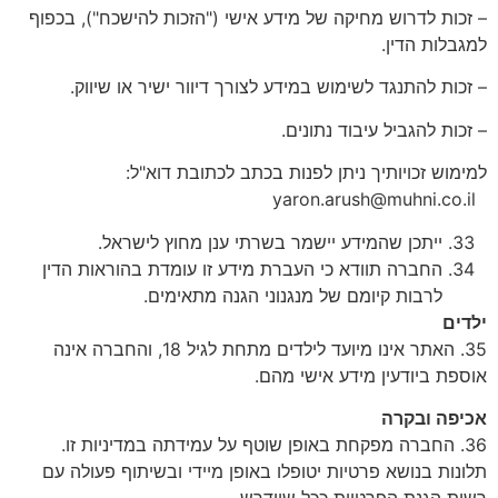
– זכות לדרוש מחיקה של מידע אישי ("הזכות להישכח"), בכפוף
למגבלות הדין.
– זכות להתנגד לשימוש במידע לצורך דיוור ישיר או שיווק.
– זכות להגביל עיבוד נתונים.
למימוש זכויותיך ניתן לפנות בכתב לכתובת דוא"ל:
yaron.arush@muhni.co.il
ייתכן שהמידע יישמר בשרתי ענן מחוץ לישראל.
החברה תוודא כי העברת מידע זו עומדת בהוראות הדין
לרבות קיומם של מנגנוני הגנה מתאימים.
ילדים
35. האתר אינו מיועד לילדים מתחת לגיל 18, והחברה אינה
אוספת ביודעין מידע אישי מהם.
אכיפה ובקרה
36. החברה מפקחת באופן שוטף על עמידתה במדיניות זו.
תלונות בנושא פרטיות יטופלו באופן מיידי ובשיתוף פעולה עם
רשות הגנת הפרטיות ככל שיידרש.