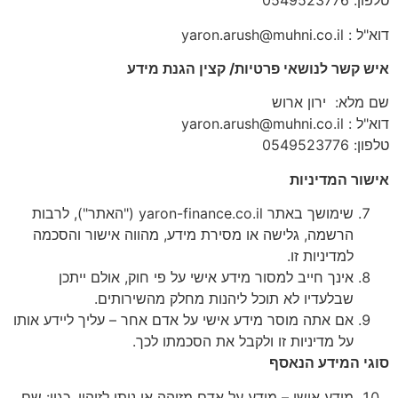
טלפון: 0549523776
דוא"ל : yaron.arush@muhni.co.il
איש קשר לנושאי פרטיות/ קצין הגנת מידע
שם מלא: ירון ארוש
דוא"ל : yaron.arush@muhni.co.il
טלפון: 0549523776
אישור המדיניות
שימושך באתר yaron-finance.co.il ("האתר"), לרבות
הרשמה, גלישה או מסירת מידע, מהווה אישור והסכמה
למדיניות זו.
אינך חייב למסור מידע אישי על פי חוק, אולם ייתכן
שבלעדיו לא תוכל ליהנות מחלק מהשירותים.
אם אתה מוסר מידע אישי על אדם אחר – עליך ליידע אותו
על מדיניות זו ולקבל את הסכמתו לכך.
סוגי המידע הנאסף
מידע אישי – מידע על אדם מזוהה או ניתן לזיהוי, כגון: שם