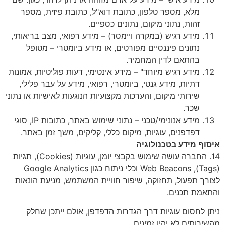
מלא, מספר טלפון, כתובת דוא"ל, כתובת פיזית, מספר
זהות, נתוני מיקום, נתונים כספיים.
מידע רגיש (במקרה ויימסר) – מידע רפואי, מצב בריאותי,
נתונים פיננסיים מפורטים, או מידע ביומטרי – מטופל
בהתאם לדין המחמיר.
מידע רגיש מיוחד" – מידע אינטימי, דעות פוליטיות, אמונות
דתיות, מידע גנטי, ביומטרי, רפואי, מידע על עבר פלילי,
שירותי מיקום, והערכות מקצועיות הנוגעות לאישיות או נתוני
שכר.
מידע אנונימי/טכני – נתוני שימוש באתר, כתובות IP, סוגי
דפדפנים, עוגיות, מיקום כללי, קליקים, משך זמן באתר.
איסוף מידע בטכנולוגיה
14. החברה עושה שימוש בקבצי יומן, עוגיות (Cookies), תגיות
(Tags), Web Beacons וכלי ניתוח כגון Google Analytics
לצורך תפעול, תחזוקה, שיפור חוויית המשתמש, מניעת הונאות
והתאמת תכנים.
ניתן לחסום עוגיות דרך הגדרות הדפדפן, אולם ייתכן שחלק
מהשירותים לא יהיו זמינים.