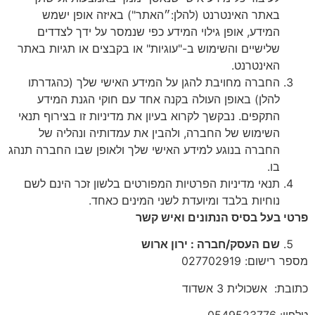
באתר האינטרנט (להלן:״האתר") באיזה אופן ישמש
המידע, אופן גילוי המידע כפי שנמסר על ידך לצדדים
שלישיים והשימוש ב-"עוגיות" או בקבצים או תגיות באתר
האינטרנט.
החברה מחויבת להגן על המידע האישי שלך (כהגדרתו
להלן) באופן העולה בקנה אחד עם חוקי הגנת המידע
התקפים. נבקשך לקרוא בעיון את מדיניות זו בצירוף תנאי
השימוש של החברה, ולהבין את עמדותיה ונהליה של
החברה בנוגע למידע האישי שלך ולאופן שבו החברה תנהג
בו.
תנאי מדיניות הפרטיות המפורטים בלשון זכר הינם לשם
נוחיות בלבד ומיועדת לשני המינים כאחד.
פרטי בעל בסיס הנתונים ואיש קשר
שם העסק/חברה : ירון ארוש
מספר רישום: 027702919
כתובת: אשכולית 3 אשדוד