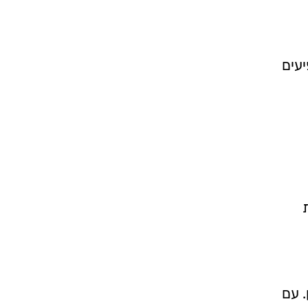
עים
ן. עם