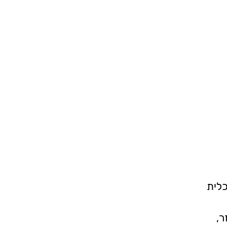
כלית
ר,