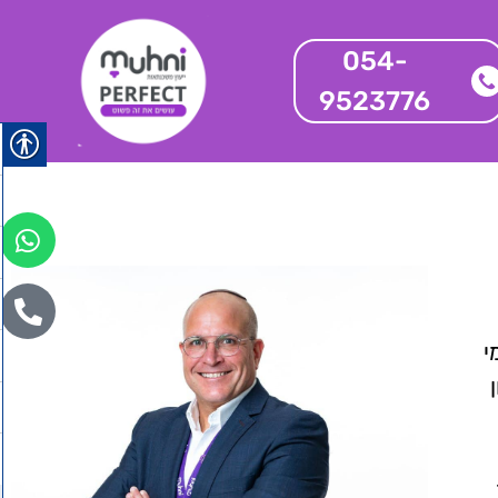
054-
9523776
י