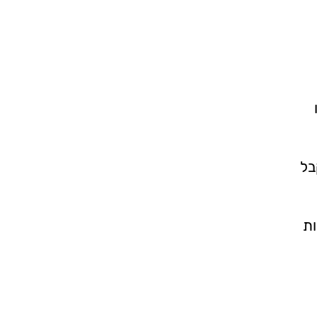
בל
ות