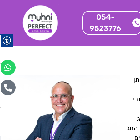
054-
9523776
תן
בי
הזוג
ם