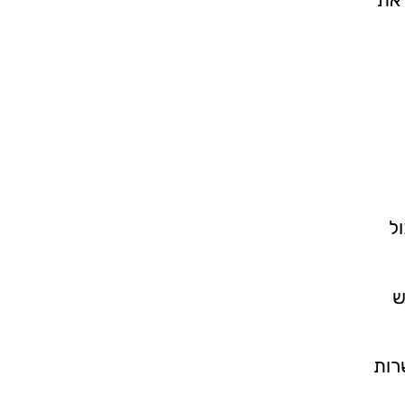
ול
ש
רות