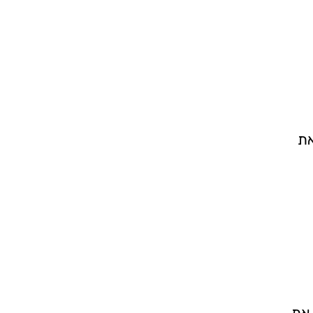
את
 את