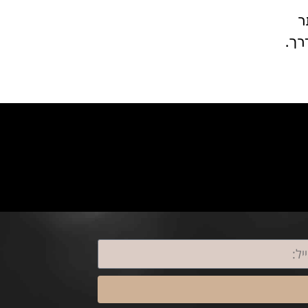
ר
רך.