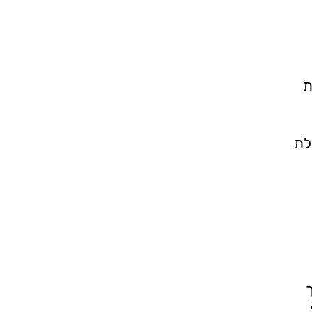
ת
לת
ך