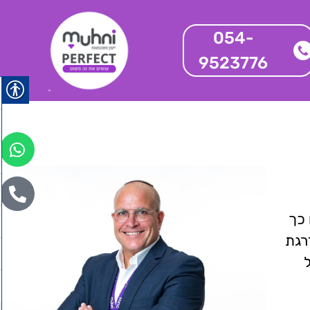
054-
9523776
 כך
רגת