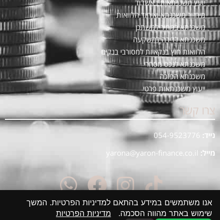
יועץ משכנתאות באשדוד
מיחזור משכנתא ואיחוד הלוואות
משכנתא במחיר למשתכן
משכנתא לדירה להשקעה
הלוואות חוץ בנקאיות למסורבי בנקים
משכנתא לנכס מסחרי
משכנתא הפוכה
ייעוץ משכנתאות פרטי
צרו קשר
נייד:
054-9523776
מייל:
yarona@yaron-finance.co.il
אנו משתמשים במידע בהתאם למדיניות הפרטיות. המשך
שימוש באתר מהווה הסכמה.
מדיניות הפרטיות