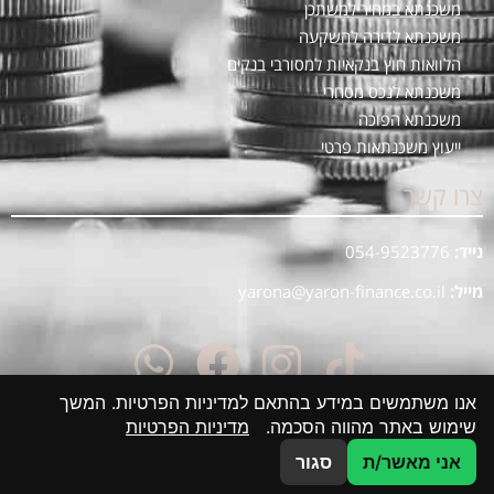
משכנתא במחיר למשתכן
משכנתא לדירה להשקעה
הלוואות חוץ בנקאיות למסורבי בנקים
משכנתא לנכס מסחרי
משכנתא הפוכה
ייעוץ משכנתאות פרטי
צרו קשר
נייד:
054-9523776
מייל:
yarona@yaron-finance.co.il
אנו משתמשים במידע בהתאם למדיניות הפרטיות. המשך
שימוש באתר מהווה הסכמה.
מדיניות הפרטיות
אני מאשר/ת
סגור